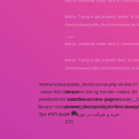
Notice
: Undefined index: data in
/home/icl
Notice
: Trying to get property 'reshte' of n
/home/iclase/public_html/course.php
on l
درس :
Notice
: Undefined index: data in
/home/icl
Notice
: Trying to get property 'dars' of non
/home/iclase/public_html/course.php
on l
/home/iclase/public_html/course.php on line
31
' class='btn btn-prime btn-lg border-radius-30
Notice
semibold mt-auto brk-sc-item-page-header__bt
: Undefined index: data in
library='component__button' style='font-family:
/home/iclase/public_html/course.p
خرید و شرکت در دوره
on line
2px #9f1dac;'>
220