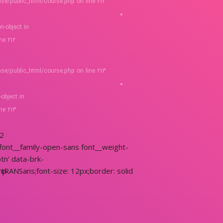
ase/public_html/course.php
on line
212
on-object in
ine
212
ase/public_html/course.php
on line
213
-object in
ine
213
2
 font__family-open-sans font__weight-
n' data-brk-
 IRANSans;font-size: 12px;border: solid
hp