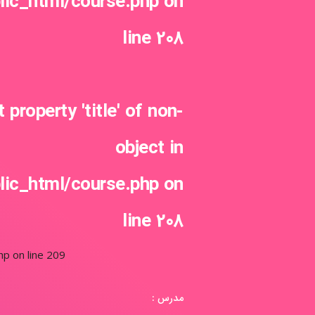
lic_html/course.php
on
line
208
t property 'title' of non-
object in
lic_html/course.php
on
line
208
hp on line
209
مدرس :