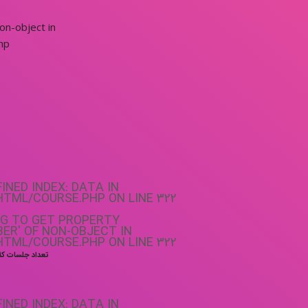
non-object in
hp
FINED INDEX: DATA IN
HTML/COURSE.PHP
ON LINE
322
NG TO GET PROPERTY
ER' OF NON-OBJECT IN
HTML/COURSE.PHP
ON LINE
322
تعداد جلسات ک
FINED INDEX: DATA IN