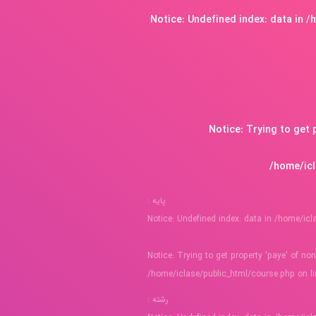
Notice
: Undefined index: data in
/
Notice
: Trying to get
/home/icl
پایه :
Notice
: Undefined index: data in
/home/icl
Notice
: Trying to get property 'paye' of non
/home/iclase/public_html/course.php
on l
رشته :