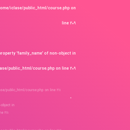
home/iclase/public_html/course.php
on
line
209
 property 'family_name' of non-object in
ase/public_html/course.php
on line
209
ase/public_html/course.php
on line
211
-object in
ine
211