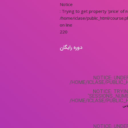
Notice
: Trying to get property 'price' of 
/home/iclase/public_html/course.p
on line
220
دوره رایگان
NOTICE
: UNDE
/HOME/ICLASE/PUBLIC_
NOTICE
: TRYI
'SESSIONS_NUMB
/HOME/ICLASE/PUBLIC_
لاس
NOTICE
: UNDE