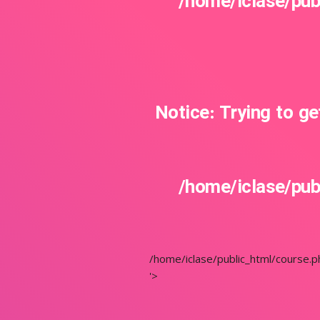
/home/iclase/pub
Notice
: Trying to ge
/home/iclase/pub
/home/iclase/public_html/course.p
'>