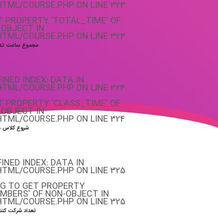
HTML/COURSE.PHP
ON LINE
323
ET PROPERTY 'TOTAL_TIME' OF
-OBJECT IN
HTML/COURSE.PHP
ON LINE
323
مجموع ساعت ت
FINED INDEX: DATA IN
HTML/COURSE.PHP
ON LINE
324
ET PROPERTY 'CLASS_TIME' OF
-OBJECT IN
HTML/COURSE.PHP
ON LINE
324
شروع کلاس ه
FINED INDEX: DATA IN
HTML/COURSE.PHP
ON LINE
325
NG TO GET PROPERTY
MBERS' OF NON-OBJECT IN
HTML/COURSE.PHP
ON LINE
325
تعداد شرکت کنن