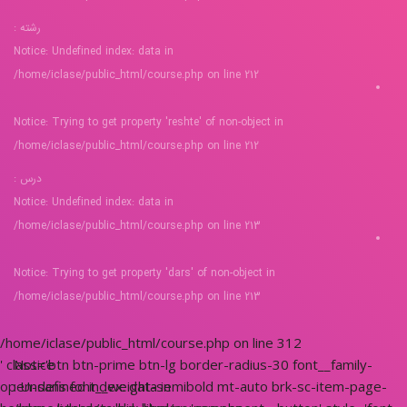
رشته :
Notice
: Undefined index: data in
/home/iclase/public_html/course.php
on line
212
Notice
: Trying to get property 'reshte' of non-object in
/home/iclase/public_html/course.php
on line
212
درس :
Notice
: Undefined index: data in
/home/iclase/public_html/course.php
on line
213
Notice
: Trying to get property 'dars' of non-object in
/home/iclase/public_html/course.php
on line
213
/home/iclase/public_html/course.php on line
312
' class='btn btn-prime btn-lg border-radius-30 font__family-
Notice
open-sans font__weight-semibold mt-auto brk-sc-item-page-
: Undefined index: data in