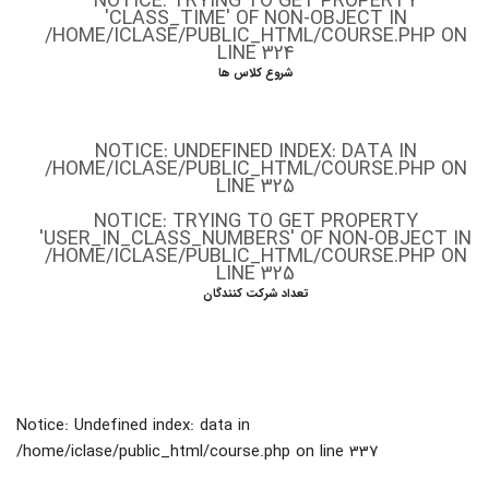
NOTICE
: TRYING TO GET PROPERTY
'CLASS_TIME' OF NON-OBJECT IN
/HOME/ICLASE/PUBLIC_HTML/COURSE.PHP
ON
LINE
324
شروع کلاس ها
NOTICE
: UNDEFINED INDEX: DATA IN
/HOME/ICLASE/PUBLIC_HTML/COURSE.PHP
ON
LINE
325
NOTICE
: TRYING TO GET PROPERTY
'USER_IN_CLASS_NUMBERS' OF NON-OBJECT IN
/HOME/ICLASE/PUBLIC_HTML/COURSE.PHP
ON
LINE
325
تعداد شرکت کنندگان
Notice
: Undefined index: data in
/home/iclase/public_html/course.php
on line
337