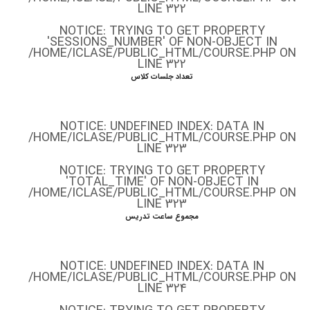
LINE
322
NOTICE
: TRYING TO GET PROPERTY
'SESSIONS_NUMBER' OF NON-OBJECT IN
/HOME/ICLASE/PUBLIC_HTML/COURSE.PHP
ON
LINE
322
تعداد جلسات کلاس
NOTICE
: UNDEFINED INDEX: DATA IN
/HOME/ICLASE/PUBLIC_HTML/COURSE.PHP
ON
LINE
323
NOTICE
: TRYING TO GET PROPERTY
'TOTAL_TIME' OF NON-OBJECT IN
/HOME/ICLASE/PUBLIC_HTML/COURSE.PHP
ON
LINE
323
مجموع ساعت تدریس
NOTICE
: UNDEFINED INDEX: DATA IN
/HOME/ICLASE/PUBLIC_HTML/COURSE.PHP
ON
LINE
324